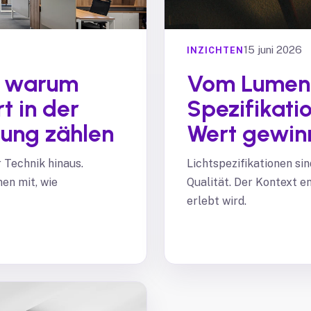
15 juni 2026
INZICHTEN
: warum
Vom Lumen 
 in der
Spezifikati
tung zählen
Wert gewin
 Technik hinaus.
Lichtspezifikationen si
en mit, wie
Qualität. Der Kontext en
erlebt wird.