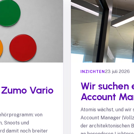
23 juli 2026
INZICHTEN
Wir suchen e
 Zumo Vario
Account Ma
Atomis wächst, und wir 
behörprogramm: von
Account Manager (Vollze
n, Snoots und
der architektonischen 
ird damit noch breiter
an besonderen Lichtproj