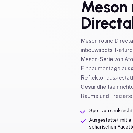
Meson 
Directa
Meson round Directab
inbouwspots, Refurb
Meson-Serie von Atom
Einbaumontage ausge
Reflektor ausgestatte
Gesundheitseinrichtu
Räume und Freizeite
Spot von senkrecht 
Ausgestattet mit e
sphärischen Facette