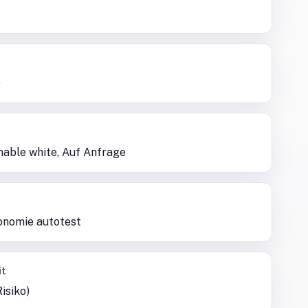
)
able white, Auf Anfrage
tonomie autotest
it
isiko)