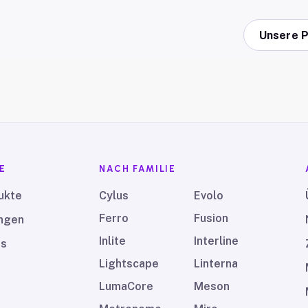
Unsere 
E
NACH FAMILIE
ukte
Cylus
Evolo
Ferro
Fusion
ngen
Inlite
Interline
ds
Lightscape
Linterna
LumaCore
Meson