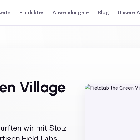
seite
Produkte
Anwendungen
Blog
Unsere A
▾
▾
en Village
urften wir mit Stolz
rtigen Field Labs