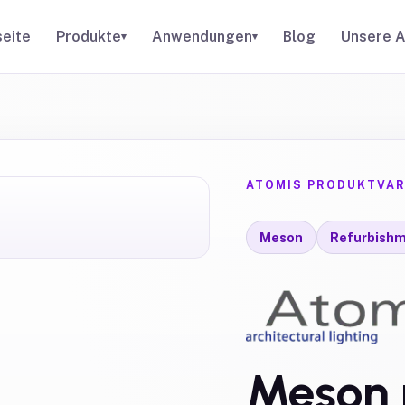
seite
Produkte
Anwendungen
Blog
Unsere A
▾
▾
ATOMIS PRODUKTVAR
Meson
Refurbish
Meson 