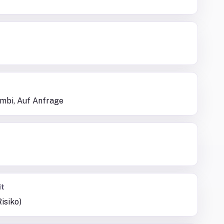
sambi, Auf Anfrage
it
isiko)