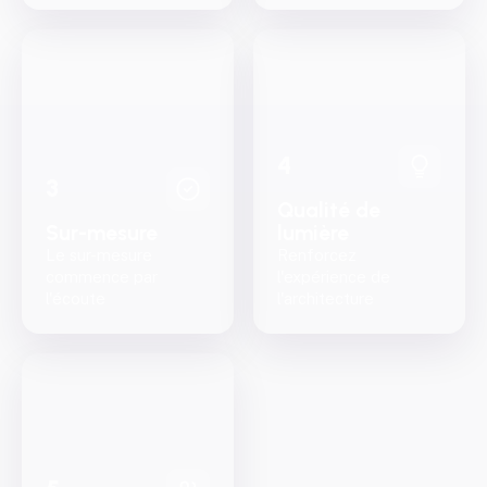
4
3
Qualité de
Sur-mesure
lumière
Le sur-mesure
Renforcez
commence par
l'expérience de
l'écoute
l'architecture