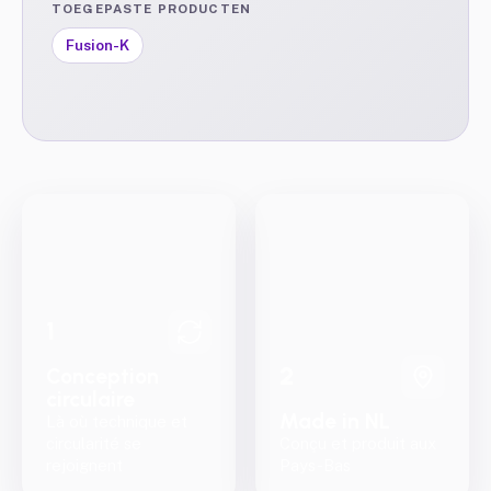
TOEGEPASTE PRODUCTEN
Fusion-K
1
2
Conception
circulaire
Made in NL
Là où technique et
circularité se
Conçu et produit aux
rejoignent
Pays-Bas