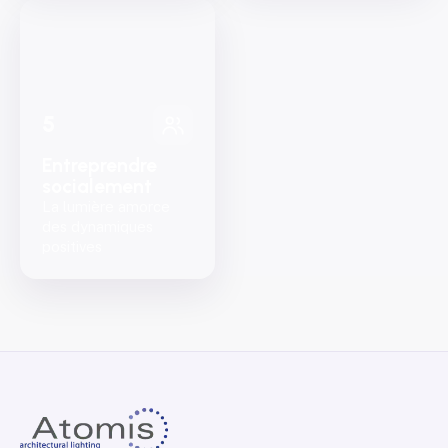
5
Entreprendre
socialement
La lumière amorce
des dynamiques
positives