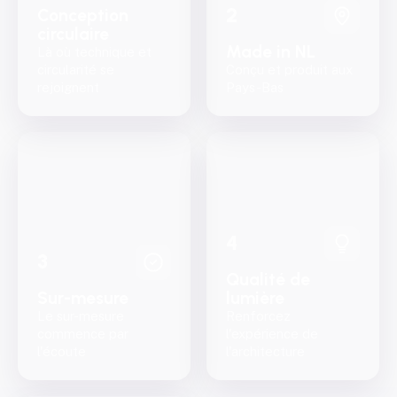
2
Conception
circulaire
Made in NL
Là où technique et
circularité se
Conçu et produit aux
rejoignent
Pays-Bas
4
3
Qualité de
Sur-mesure
lumière
Le sur-mesure
Renforcez
commence par
l'expérience de
l'écoute
l'architecture