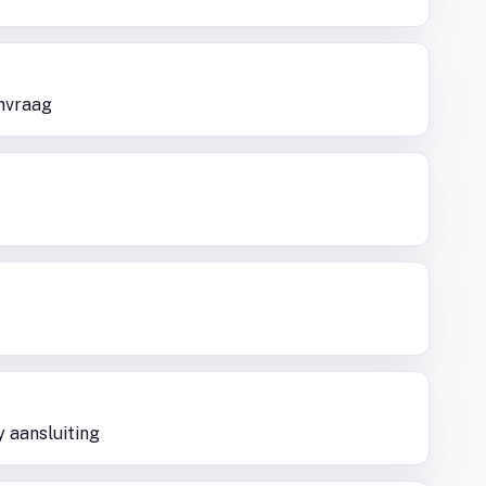
nvraag
y aansluiting