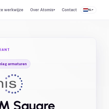
e werkwijze
Over Atomis
Contact
▾
NL
IANT
inleg armaturen
-M Square