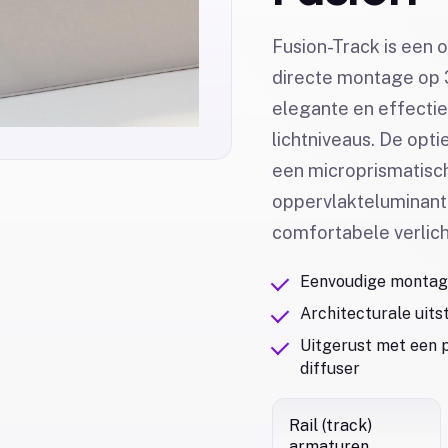
Fusion-Track is een
directe montage op 3
elegante en effecti
lichtniveaus. De opti
een microprismatisc
oppervlakteluminanti
comfortabele verlich
Eenvoudige montage
Architecturale uits
Uitgerust met een p
diffuser
Rail (track)
armaturen