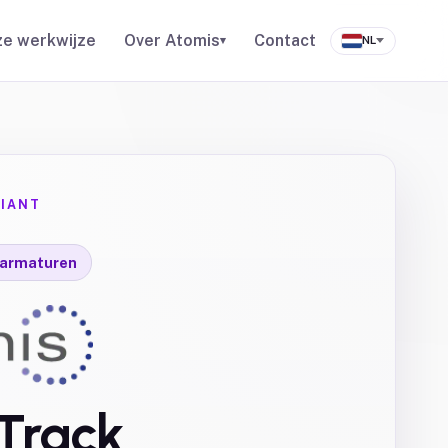
e werkwijze
Over Atomis
Contact
▾
NL
IANT
) armaturen
Track