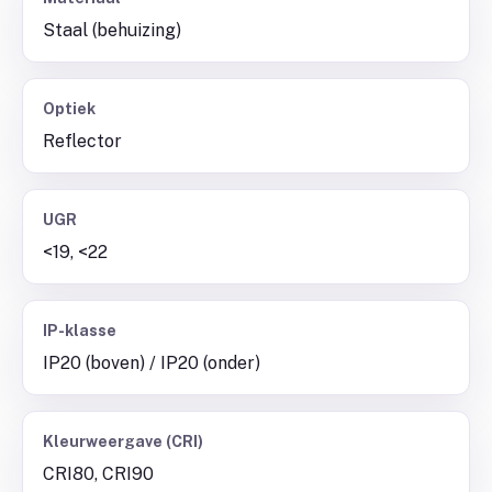
Staal (behuizing)
Optiek
Reflector
UGR
<19, <22
IP-klasse
IP20 (boven) / IP20 (onder)
Kleurweergave (CRI)
CRI80, CRI90