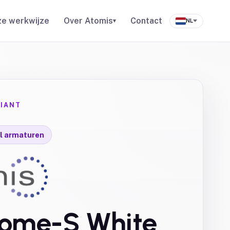
e werkwijze
Over Atomis
Contact
▾
NL
IANT
l armaturen
ome-S White