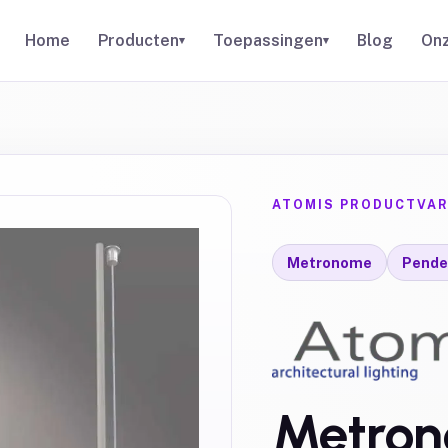
Home
Producten
Toepassingen
Blog
Onz
▾
▾
ATOMIS PRODUCTVAR
Metronome
Pende
Metron