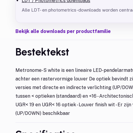
LDT / Photometrics downloads
Alle LDT- en photometrics-downloads worden centraa
Bekijk alle downloads per productfamilie
Bestektekst
Metronome-S white is een lineaire LED-pendelarmatu
achter een rastervormige louver De optiek bevindt z
versies met directe en indirecte verlichting (UP/DO
tussen < optieken (standaard) en <16 - Architectonisc
UGR< 19 en UGR< 16 optiek - Louver finish wit - Er zijn
(UP/DOWN) beschikbaar