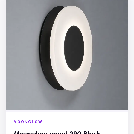
MOONGLOW
Moonglow round 290 Black