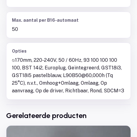
Max. aantal per B16-automaat
50
Opties
⍉170mm, 220-240V, 50 / 60Hz, 93 100 100 100
100, BST 14i2, Europlug, Geïntegreerd, GST18i3,
GST18i5 pastelblauw, L90B50@60,000h (Tq
25°C), n.v.t., Omhoog+Omlaag, Omlaag, Op
aanvraag, Op de driver, Richtbaar, Rond, SDCM=3
Gerelateerde producten