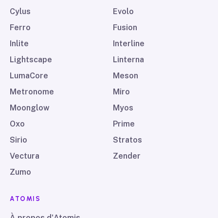
Cylus
Evolo
Ferro
Fusion
Inlite
Interline
Lightscape
Linterna
LumaCore
Meson
Metronome
Miro
Moonglow
Myos
Oxo
Prime
Sirio
Stratos
Vectura
Zender
Zumo
ATOMIS
À propos d'Atomis