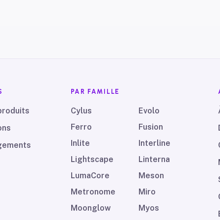
S
PAR FAMILLE
produits
Cylus
Evolo
Ferro
Fusion
ons
Inlite
Interline
gements
Lightscape
Linterna
LumaCore
Meson
Metronome
Miro
Moonglow
Myos