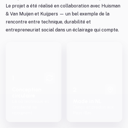
Le projet a été réalisé en collaboration avec Huisman
& Van Muijen et Kuijpers — un bel exemple de la
rencontre entre technique, durabilité et
entrepreneuriat social dans un éclairage qui compte.
1
2
Conception
circulaire
Made in NL
Là où technique et
circularité se
Conçu et produit aux
rejoignent
Pays-Bas