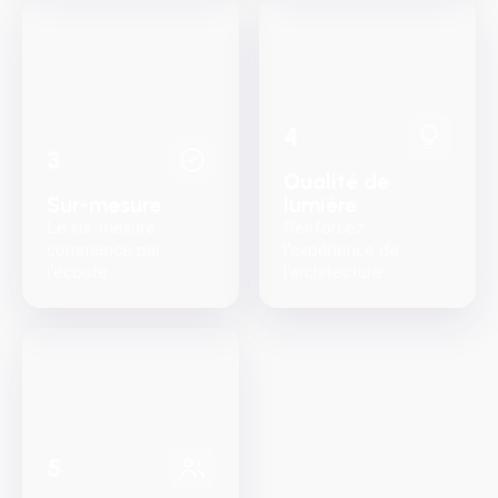
4
3
Qualité de
Sur-mesure
lumière
Le sur-mesure
Renforcez
commence par
l'expérience de
l'écoute
l'architecture
5