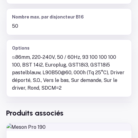
Nombre max. par disjoncteur B16
50
Options
⍉86mm, 220-240V, 50 / 60Hz, 93 100 100 100
100, BST 14i2, Europlug, GST18i3, GST18i5
pastelblauw, L90B50@60, 000h (Tq 25°C), Driver
déporté, S.O., Vers le bas, Sur demande, Sur le
driver, Rond, SDCM=2
Produits associés