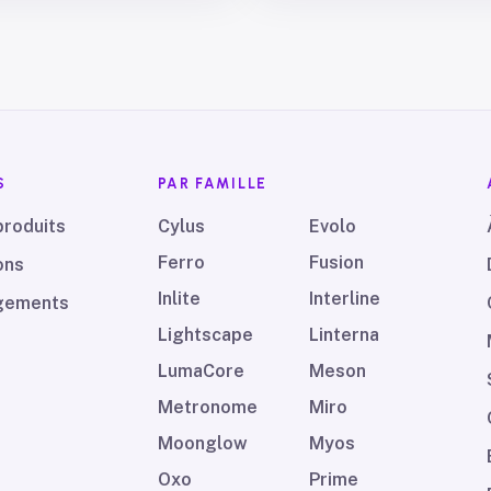
S
PAR FAMILLE
produits
Cylus
Evolo
Ferro
Fusion
ons
Inlite
Interline
gements
Lightscape
Linterna
LumaCore
Meson
Metronome
Miro
Moonglow
Myos
Oxo
Prime