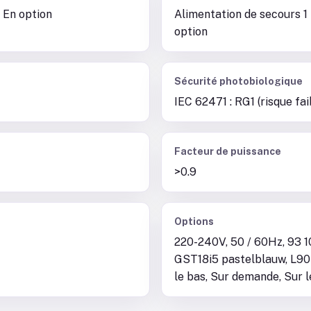
 En option
Alimentation de secours 1 
option
Sécurité photobiologique
IEC 62471 : RG1 (risque fai
Facteur de puissance
>0.9
Options
220-240V, 50 / 60Hz, 93 1
GST18i5 pastelblauw, L90B
le bas, Sur demande, Sur 