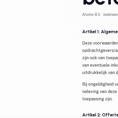
Atomis B.V. · Jadela
Artikel 1: Algem
Deze voorwaarden 
opdrachtgevers/af
zijn ook van toep
van eventuele ink
uitdrukkelijk van
Bij ongeldigheid v
naleving van deze
toepassing zijn.
Artikel 2: Offer