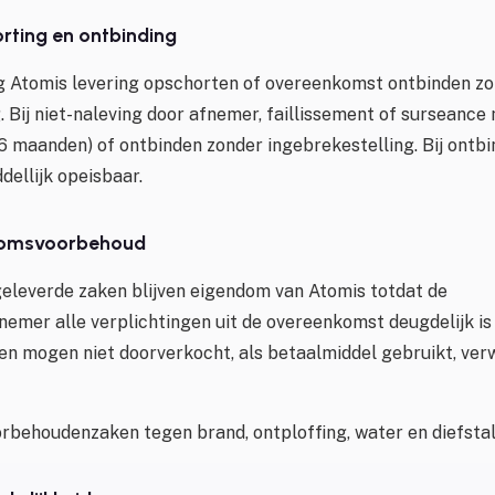
orting en ontbinding
g Atomis levering opschorten of overeenkomst ontbinden z
 Bij niet-naleving door afnemer, faillissement of surseanc
6 maanden) of ontbinden zonder ingebrekestelling. Bij ontbi
dellijk opeisbaar.
ndomsvoorbehoud
geleverde zaken blijven eigendom van Atomis totdat de
emer alle verplichtingen uit de overeenkomst deugdelijk i
 mogen niet doorverkocht, als betaalmiddel gebruikt, ver
behoudenzaken tegen brand, ontploffing, water en diefstal