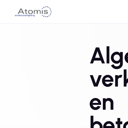
Al
ver
en
bet