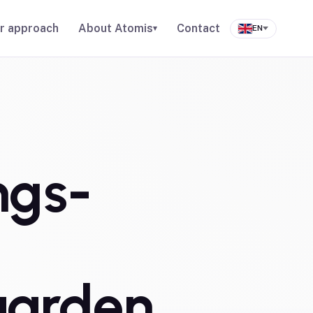
r approach
About Atomis
Contact
▾
EN
ngs-
aarden