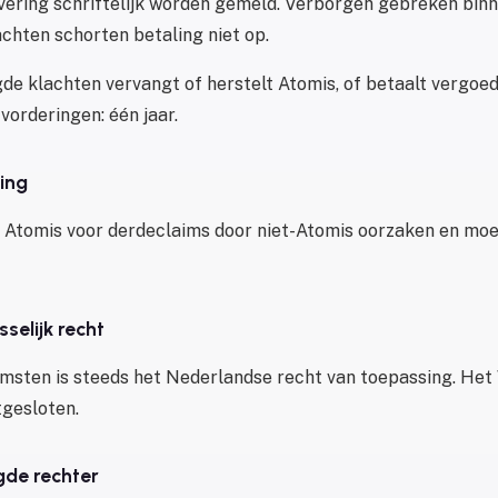
vering schriftelijk worden gemeld. Verborgen gebreken bin
achten schorten betaling niet op.
gde klachten vervangt of herstelt Atomis, of betaalt vergoed
 vorderingen: één jaar.
ring
 Atomis voor derdeclaims door niet-Atomis oorzaken en moe
sselijk recht
msten is steeds het Nederlandse recht van toepassing. He
tgesloten.
egde rechter