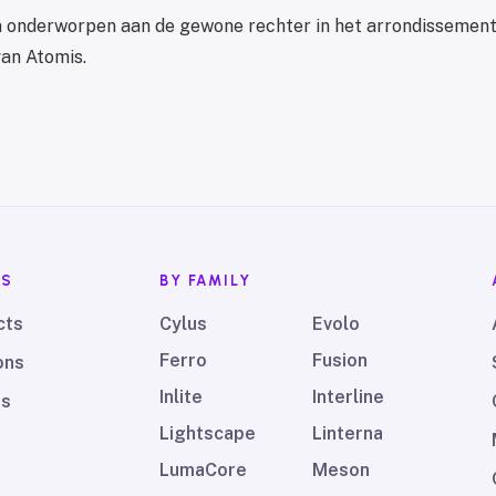
 onderworpen aan de gewone rechter in het arrondissement
van Atomis.
TS
BY FAMILY
cts
Cylus
Evolo
Ferro
Fusion
ons
Inlite
Interline
ds
Lightscape
Linterna
LumaCore
Meson