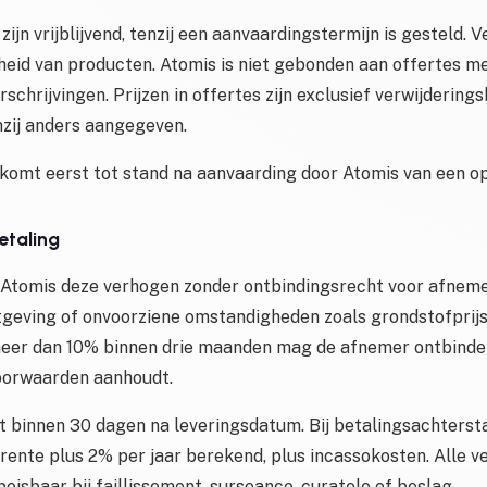
zijn vrijblijvend, tenzij een aanvaardingstermijn is gesteld. 
heid van producten. Atomis is niet gebonden aan offertes me
rschrijvingen. Prijzen in offertes zijn exclusief verwijderin
nzij anders aangegeven.
omt eerst tot stand na aanvaarding door Atomis van een o
betaling
n Atomis deze verhogen zonder ontbindingsrecht voor afnemer
tgeving of onvoorziene omstandigheden zoals grondstofprijss
 meer dan 10% binnen drie maanden mag de afnemer ontbinden
oorwaarden aanhoudt.
t binnen 30 dagen na leveringsdatum. Bij betalingsachters
srente plus 2% per jaar berekend, plus incassokosten. Alle v
peisbaar bij faillissement, surseance, curatele of beslag.