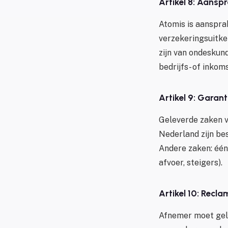
Artikel 8: Aanspr
Atomis is aanspra
verzekeringsuitker
zijn van ondeskun
bedrijfs- of inkom
Artikel 9: Garant
Geleverde zaken v
Nederland zijn be
Andere zaken: één 
afvoer, steigers).
Artikel 10: Recla
Afnemer moet gel