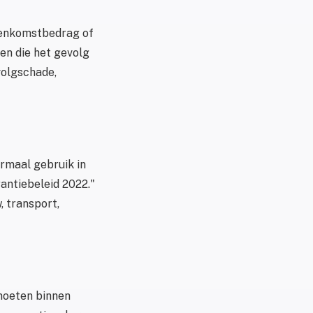
reenkomstbedrag of
len die het gevolg
volgschade,
ormaal gebruik in
antiebeleid 2022."
, transport,
moeten binnen