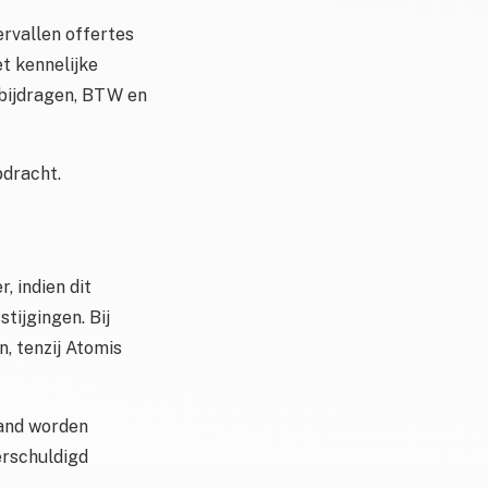
Vervallen offertes
t kennelijke
gsbijdragen, BTW en
pdracht.
, indien dit
tijgingen. Bij
, tenzij Atomis
tand worden
erschuldigd