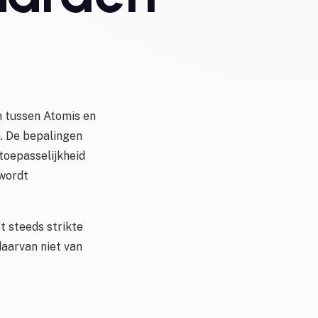
n tussen Atomis en
n. De bepalingen
toepasselijkheid
wordt
et steeds strikte
daarvan niet van