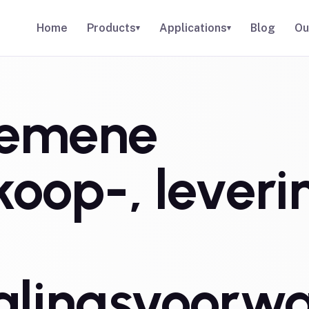
Home
Products
Applications
Blog
Ou
▾
▾
gemene
koop-, leveri
alingsvoorw