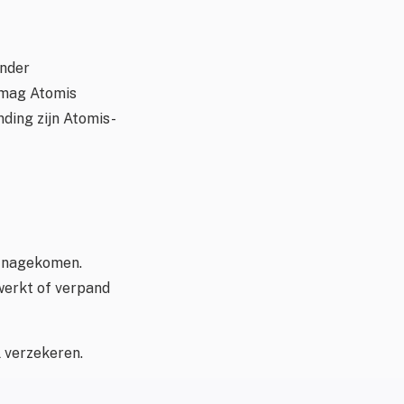
onder
e mag Atomis
nding zijn Atomis-
s nagekomen.
werkt of verpand
 verzekeren.