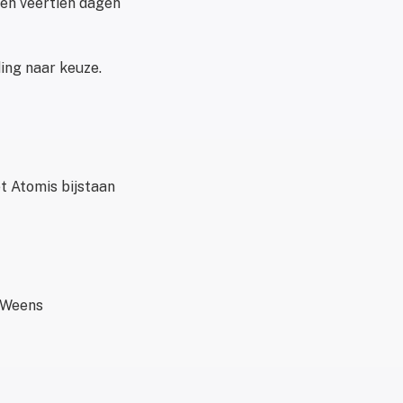
nen veertien dagen
ing naar keuze.
t Atomis bijstaan
t Weens