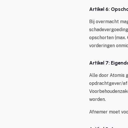
Artikel 6: Opsch
Bij overmacht ma
schadevergoeding.
opschorten (max. 
vorderingen onmid
Artikel 7: Eige
Alle door Atomis 
opdrachtgever/afn
Voorbehoudenzaken
worden.
Afnemer moet voor