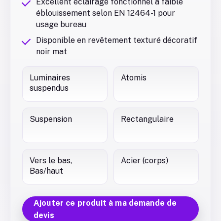
Excellent éclairage fonctionnel à faible
éblouissement selon EN 12464-1 pour
usage bureau
Disponible en revêtement texturé décoratif
noir mat
Luminaires
Atomis
suspendus
Suspension
Rectangulaire
Vers le bas,
Acier (corps)
Bas/haut
Ajouter ce produit à ma demande de
devis