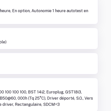
heure, En option, Autonomie 1 heure autotest en
ble)
00 100 100 100, BST 14i2, Europlug, GST18i3,
50@60, 000h (Tq 25°C), Driver déporté, S.O., Vers
le driver, Rectangulaire, SDCM=3