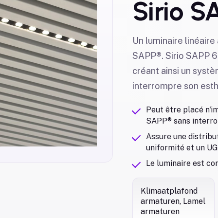
Sirio S
Un luminaire linéaire
SAPP®. Sirio SAPP 60
créant ainsi un syst
interrompre son esth
Peut être placé n'i
SAPP® sans interrom
Assure une distribu
uniformité et un U
Le luminaire est c
Klimaatplafond
armaturen, Lamel
armaturen