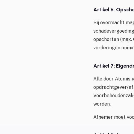
Artikel 6: Opsch
Bij overmacht ma
schadevergoeding.
opschorten (max. 
vorderingen onmid
Artikel 7: Eige
Alle door Atomis 
opdrachtgever/afn
Voorbehoudenzaken
worden.
Afnemer moet voor