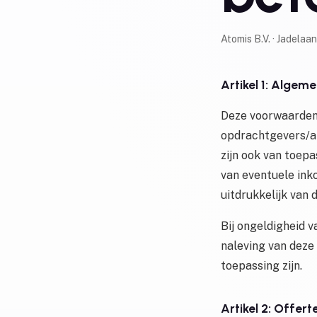
Atomis B.V. · Jadela
Artikel 1: Algem
Deze voorwaarden 
opdrachtgevers/af
zijn ook van toep
van eventuele ink
uitdrukkelijk van
Bij ongeldigheid v
naleving van deze
toepassing zijn.
Artikel 2: Offer