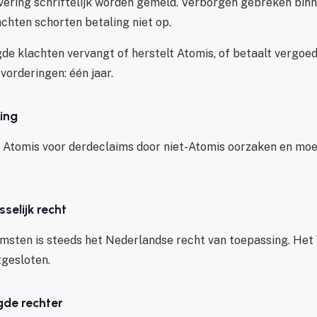
vering schriftelijk worden gemeld. Verborgen gebreken bin
achten schorten betaling niet op.
gde klachten vervangt of herstelt Atomis, of betaalt vergoed
 vorderingen: één jaar.
ring
 Atomis voor derdeclaims door niet-Atomis oorzaken en moe
sselijk recht
msten is steeds het Nederlandse recht van toepassing. He
tgesloten.
egde rechter