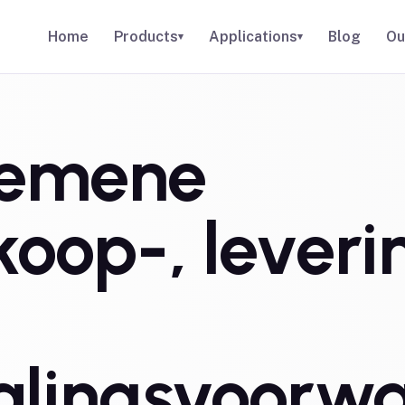
Home
Products
Applications
Blog
Ou
▾
▾
gemene
koop-, leveri
alingsvoorw