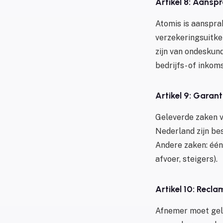
Artikel 8: Aanspr
Atomis is aanspra
verzekeringsuitker
zijn van ondeskun
bedrijfs- of inkom
Artikel 9: Garant
Geleverde zaken v
Nederland zijn be
Andere zaken: één 
afvoer, steigers).
Artikel 10: Recla
Afnemer moet gel