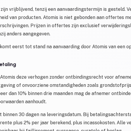
zijn vrijblijvend, tenzij een aanvaardingstermijn is gesteld. 
heid van producten. Atomis is niet gebonden aan offertes me
rschrijvingen. Prijzen in offertes zijn exclusief verwijderin
nzij anders aangegeven.
omt eerst tot stand na aanvaarding door Atomis van een o
betaling
n Atomis deze verhogen zonder ontbindingsrecht voor afnemer
tgeving of onvoorziene omstandigheden zoals grondstofprijss
 meer dan 10% binnen drie maanden mag de afnemer ontbinden
oorwaarden aanhoudt.
t binnen 30 dagen na leveringsdatum. Bij betalingsachters
srente plus 2% per jaar berekend, plus incassokosten. Alle v
peisbaar bij faillissement, surseance, curatele of beslag.