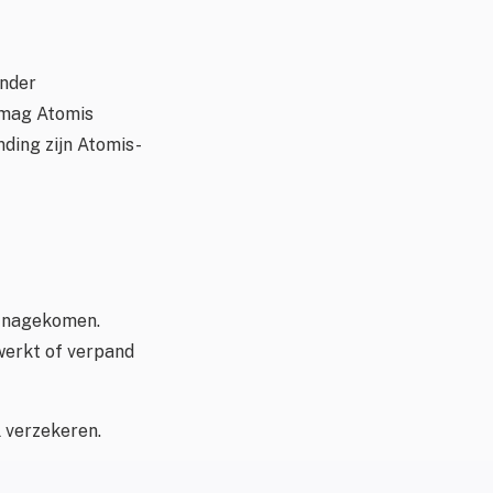
onder
e mag Atomis
nding zijn Atomis-
s nagekomen.
werkt of verpand
 verzekeren.