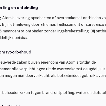
orting en ontbinding
g Atomis levering opschorten of overeenkomst ontbinden z
 Bij niet-naleving door afnemer, faillissement of surseanc
6 maanden) of ontbinden zonder ingebrekestelling. Bij ontbi
dellijk opeisbaar.
ndomsvoorbehoud
geleverde zaken blijven eigendom van Atomis totdat de
emer alle verplichtingen uit de overeenkomst deugdelijk i
 mogen niet doorverkocht, als betaalmiddel gebruikt, ver
behoudenzaken tegen brand, ontploffing, water en diefstal