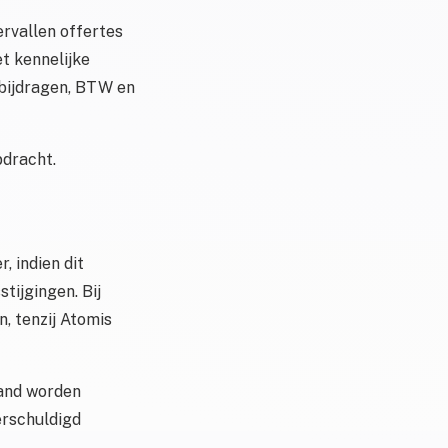
Vervallen offertes
t kennelijke
gsbijdragen, BTW en
pdracht.
, indien dit
tijgingen. Bij
, tenzij Atomis
tand worden
erschuldigd