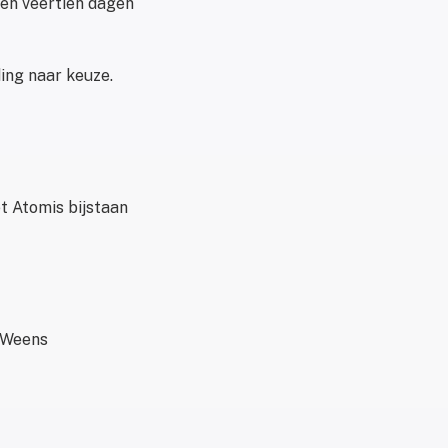
nen veertien dagen
ing naar keuze.
t Atomis bijstaan
t Weens