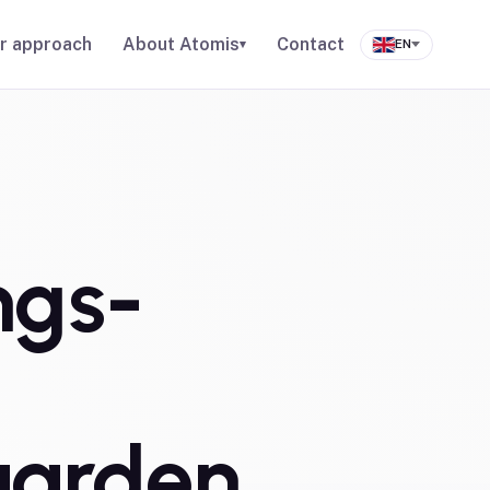
r approach
About Atomis
Contact
▾
EN
ngs-
aarden