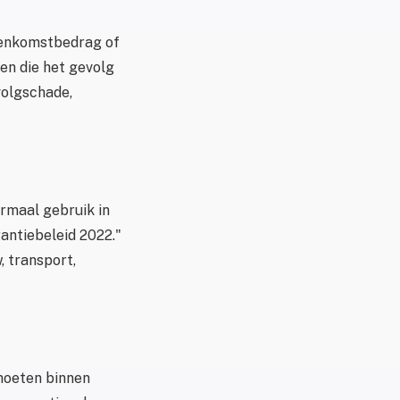
reenkomstbedrag of
len die het gevolg
volgschade,
ormaal gebruik in
antiebeleid 2022."
, transport,
moeten binnen