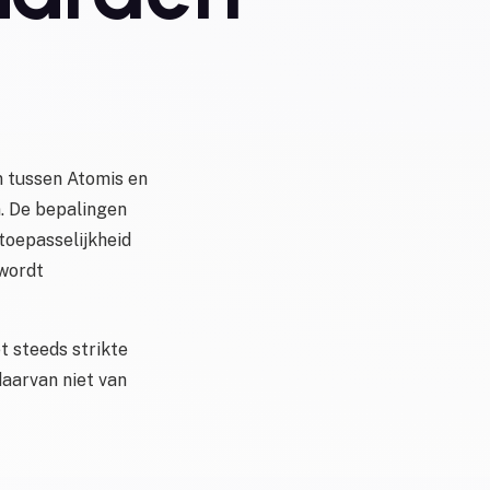
n tussen Atomis en
n. De bepalingen
toepasselijkheid
wordt
et steeds strikte
daarvan niet van