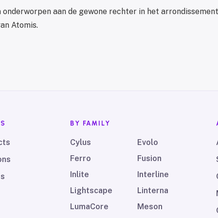
 onderworpen aan de gewone rechter in het arrondissement
van Atomis.
TS
BY FAMILY
cts
Cylus
Evolo
Ferro
Fusion
ons
Inlite
Interline
ds
Lightscape
Linterna
LumaCore
Meson