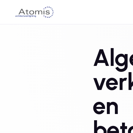
Al
ver
en
bet