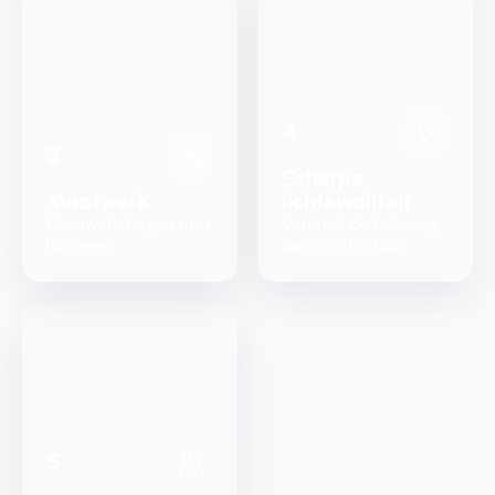
4
3
Scherpe
Maatwerk
lichtkwaliteit
Maatwerk begint met
Versterk de beleving
luisteren
van architectuur
5