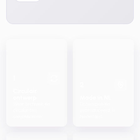
1
2
Circulair
ontwerp
Made in NL
Waar techniek en
Ontworpen en
circulariteit
geproduceerd in
samenkomen
Nederland