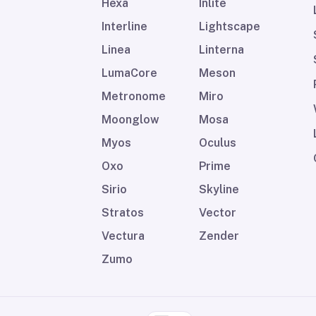
Hexa
Inlite
Interline
Lightscape
Linea
Linterna
LumaCore
Meson
Metronome
Miro
Moonglow
Mosa
Myos
Oculus
Oxo
Prime
Sirio
Skyline
Stratos
Vector
Vectura
Zender
Zumo