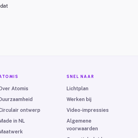
odat
ATOMIS
SNEL NAAR
Over Atomis
Lichtplan
Duurzaamheid
Werken bij
Circulair ontwerp
Video-impressies
Made in NL
Algemene
voorwaarden
Maatwerk