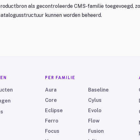
productbron als gecontroleerde CMS-familie toegevoegd, z
 catalogusstructuur kunnen worden beheerd.
EN
PER FAMILIE
ucten
Aura
Baseline
Core
Cylus
ngen
Eclipse
Evolo
ds
Ferro
Flow
Focus
Fusion