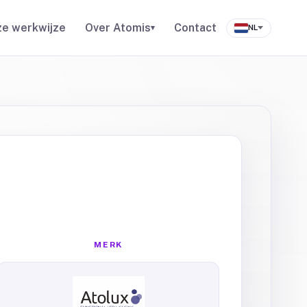
e werkwijze
Over Atomis
Contact
▾
NL
MERK