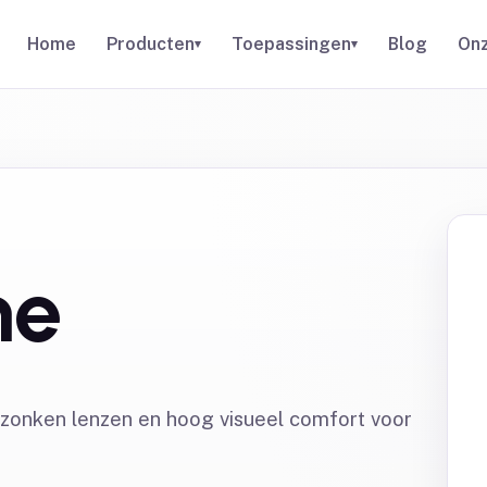
Home
Producten
Toepassingen
Blog
Onz
▾
▾
me
rzonken lenzen en hoog visueel comfort voor