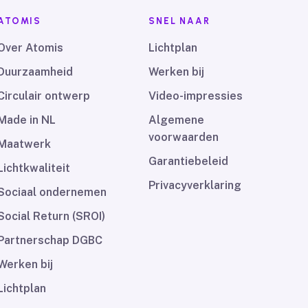
ATOMIS
SNEL NAAR
Over Atomis
Lichtplan
Duurzaamheid
Werken bij
Circulair ontwerp
Video-impressies
Made in NL
Algemene
voorwaarden
Maatwerk
Garantiebeleid
Lichtkwaliteit
Privacyverklaring
Sociaal ondernemen
Social Return (SROI)
Partnerschap DGBC
Werken bij
Lichtplan