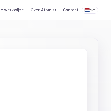
e werkwijze
Over Atomis
Contact
▾
NL