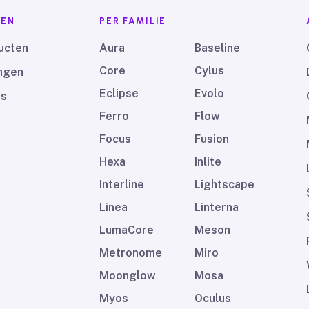
EN
PER FAMILIE
ucten
Aura
Baseline
Core
Cylus
ngen
Eclipse
Evolo
ds
Ferro
Flow
Focus
Fusion
Hexa
Inlite
Interline
Lightscape
Linea
Linterna
LumaCore
Meson
Metronome
Miro
Moonglow
Mosa
Myos
Oculus