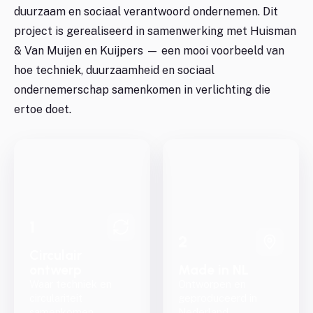
duurzaam en sociaal verantwoord ondernemen. Dit
project is gerealiseerd in samenwerking met Huisman
& Van Muijen en Kuijpers — een mooi voorbeeld van
hoe techniek, duurzaamheid en sociaal
ondernemerschap samenkomen in verlichting die
ertoe doet.
1
2
Circulair
ontwerp
Made in NL
Waar techniek en
Ontworpen en
circulariteit
geproduceerd in
samenkomen
Nederland