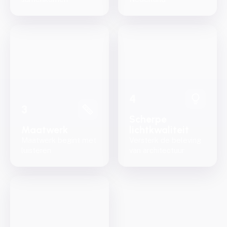
4
3
Scherpe
Maatwerk
lichtkwaliteit
Maatwerk begint met
Versterk de beleving
luisteren
van architectuur