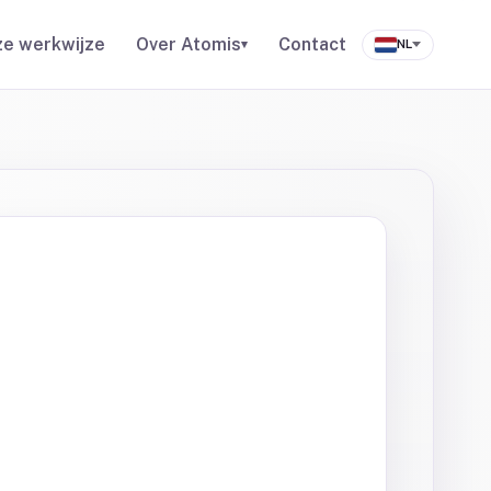
e werkwijze
Over Atomis
Contact
▾
NL