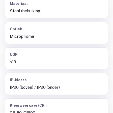
Materiaal
Staal (behuizing)
Optiek
Microprisma
UGR
<19
IP-klasse
IP20 (boven) / IP20 (onder)
Kleurweergave (CRI)
CRI80, CRI90