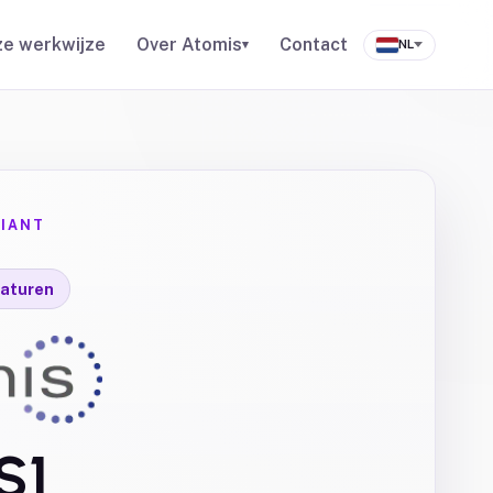
e werkwijze
Over Atomis
Contact
▾
NL
IANT
aturen
S1