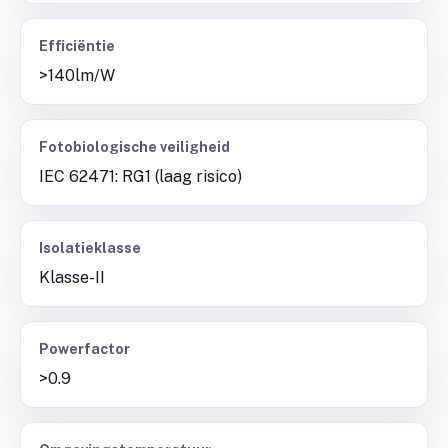
Efficiëntie
>140lm/W
Fotobiologische veiligheid
IEC 62471: RG1 (laag risico)
Isolatieklasse
Klasse-II
Powerfactor
>0.9