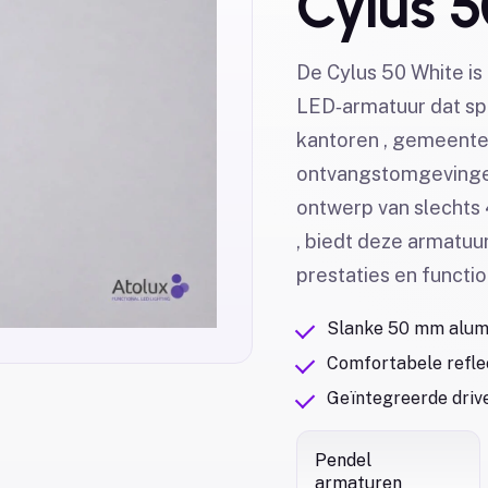
Cylus 5
De Cylus 50 White is
LED‑armatuur dat sp
kantoren , gemeenteh
ontvangstomgevingen
ontwerp van slechts
, biedt deze armatuu
prestaties en function
Slanke 50 mm alumi
Comfortabele reflec
Geïntegreerde drive
Pendel
armaturen