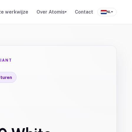
e werkwijze
Over Atomis
Contact
▾
NL
IANT
turen