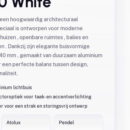
0 White
 een hoogwaardig architecturaal
eciaal is ontworpen voor moderne
uizen , openbare ruimtes , balies en
 . Dankzij zijn elegante buisvormige
 40 mm , gemaakt van duurzaam aluminium
r een perfecte balans tussen design,
aliteit.
nium lichtbuis
toroptiek voor taak- en accentverlichting
r voor een strak en storingsvrij ontwerp
Atolux
Pendel