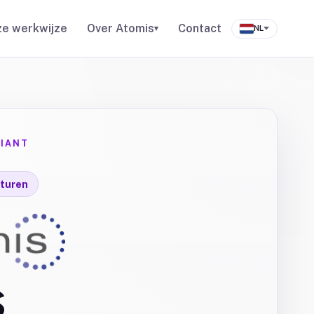
e werkwijze
Over Atomis
Contact
▾
NL
IANT
turen
S