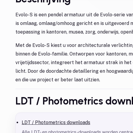
Evolo-S is een pendel armatuur uit de Evolo-serie v
is omlaag, omlaag/omhoog gericht en is uitgevoerd m
toepassing in kantoren, musea, zorg, onderwijs, openb
Met de Evolo-S kiest u voor architecturale verlicht
binnen de Evolo-familie. Ontworpen voor kantoren, mu
vrijetijdssector, integreert het armatuur strak in h
licht. Door de doordachte detaillering en hoogwaard
en die uw project er beter laat uitzien.
LDT / Photometrics down
LDT / Photometrics downloads
Alle LDT- en photometrics-downloads worden centraa