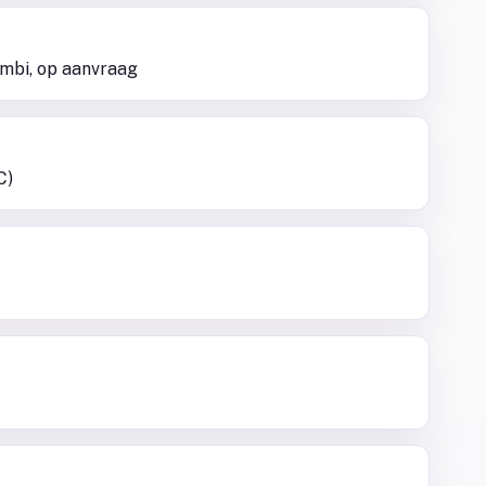
sambi, op aanvraag
C)