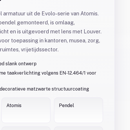
l armatuur uit de Evolo-serie van Atomis.
pendel gemonteerd, is omlaag,
ht en is uitgevoerd met lens met Louver.
voor toepassing in kantoren, musea, zorg,
uimtes, vrijetijdssector.
ed slank ontwerp
me taakverlichting volgens EN-12.464/1 voor
n decoratieve matzwarte structuurcoating
Atomis
Pendel