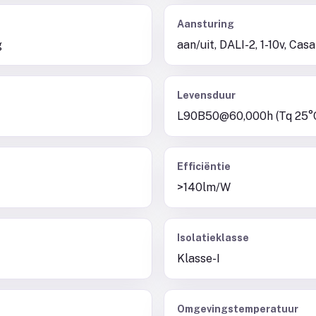
Aansturing
g
aan/uit, DALI-2, 1-10v, Ca
Levensduur
L90B50@60,000h (Tq 25°
Efficiëntie
>140lm/W
Isolatieklasse
Klasse-I
Omgevingstemperatuur