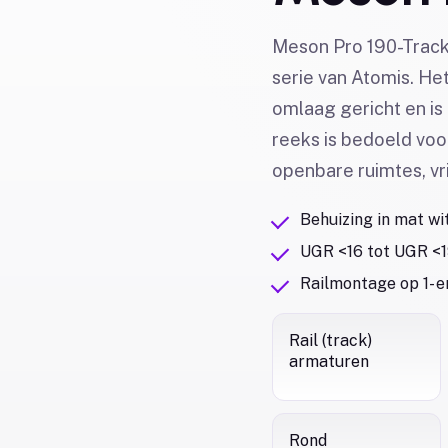
Meson Pro 190-Track i
serie van Atomis. He
omlaag gericht en is
reeks is bedoeld voor
openbare ruimtes, vri
Behuizing in mat wi
UGR <16 tot UGR <1
Railmontage op 1- e
Rail (track)
armaturen
Rond