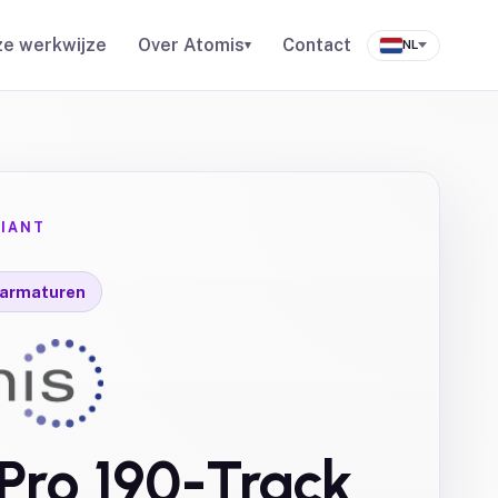
e werkwijze
Over Atomis
Contact
▾
NL
IANT
) armaturen
Pro 190-Track