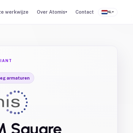
e werkwijze
Over Atomis
Contact
▾
NL
IANT
leg armaturen
M Square