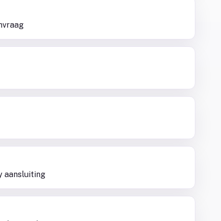
nvraag
y aansluiting