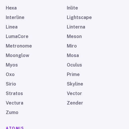
Hexa
Inlite
Interline
Lightscape
Linea
Linterna
LumaCore
Meson
Metronome
Miro
Moonglow
Mosa
Myos
Oculus
Oxo
Prime
Sirio
Skyline
Stratos
Vector
Vectura
Zender
Zumo
ATOMIS