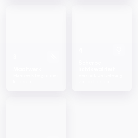
4
3
Scherpe
Maatwerk
lichtkwaliteit
Maatwerk begint met
Versterk de beleving
luisteren
van architectuur