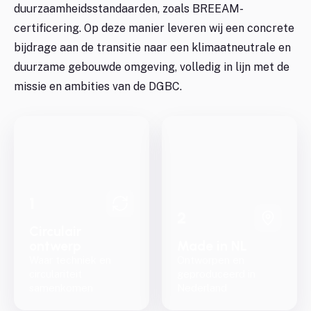
duurzaamheidsstandaarden, zoals BREEAM-
certificering. Op deze manier leveren wij een concrete
bijdrage aan de transitie naar een klimaatneutrale en
duurzame gebouwde omgeving, volledig in lijn met de
missie en ambities van de DGBC.
1
2
Circulair
ontwerp
Made in NL
Waar techniek en
Ontworpen en
circulariteit
geproduceerd in
samenkomen
Nederland