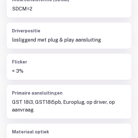
SDCM=2
Driverpositie
losliggend met plug & play aansluiting
Flicker
< 3%
Primaire aansluitingen
GST 18i3, GST18i5pb, Europlug, op driver, op
aanvraag
Materiaal optiek