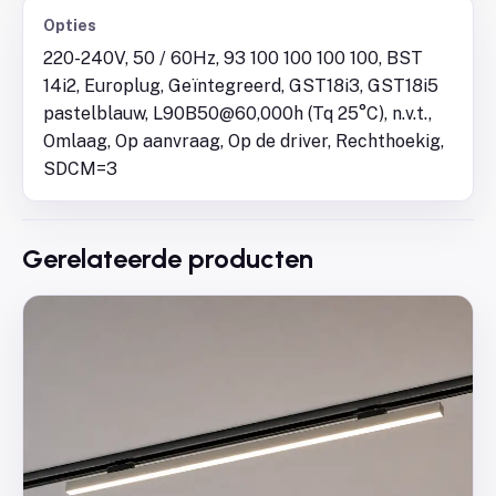
Opties
220-240V, 50 / 60Hz, 93 100 100 100 100, BST
14i2, Europlug, Geïntegreerd, GST18i3, GST18i5
pastelblauw, L90B50@60,000h (Tq 25°C), n.v.t.,
Omlaag, Op aanvraag, Op de driver, Rechthoekig,
SDCM=3
Gerelateerde producten