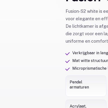
Fusion-S2 white is 
voor elegante en eff
De lichtkamer is af
die zorgt voor een l
uniforme en comforta
Verkrijgbaar in le
Mat witte structuur
Microprismatische l
Pendel
armaturen
Acrylaat,