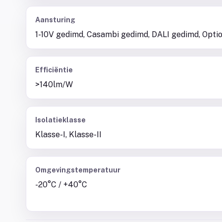
Aansturing
1-10V gedimd, Casambi gedimd, DALI gedimd, Opti
Efficiëntie
>140lm/W
Isolatieklasse
Klasse-I, Klasse-II
Omgevingstemperatuur
-20°C / +40°C