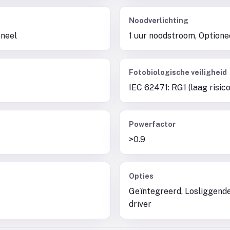
Noodverlichting
oneel
1 uur noodstroom, Optione
Fotobiologische veiligheid
IEC 62471: RG1 (laag risico
Powerfactor
>0.9
Opties
Geïntegreerd, Losliggende 
driver