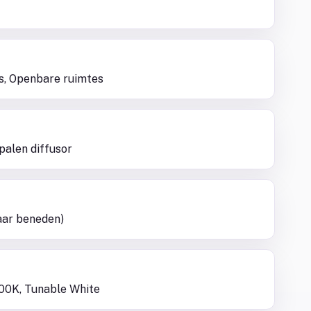
s, Openbare ruimtes
palen diffusor
aar beneden)
00K, Tunable White