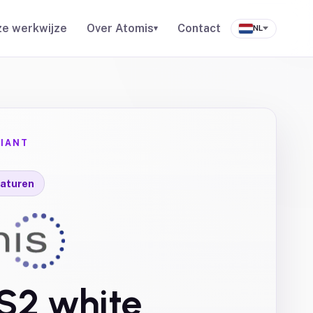
e werkwijze
Over Atomis
Contact
▾
NL
IANT
aturen
-S2 white